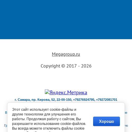
Megagroup.ru
Copyright © 2017 - 2026
г. Самара, пр. Кирова, 52, 22-00-150, +79276924795, +79272081701
Этот сайт использует cookie-файлы и
Все материалы и цены, размещенные на сайте, носят справочный характер и не
другие технологии для улучшения его
работы. Продолжая работу с сайтом, Вы
являются ни публичной офертой, определяемой положениями Статьи 437 (2)
Хорошо
разрешаете использование cookie-файлов.
Гражданского кодекса Российской Федерации, ни рекламой. Уточнить актуальную
Вы всегда можете отключить файлы cookie