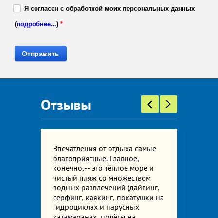
Я согласен с обработкой моих персональных данных
(
подробнее...
)
*
Отзывы
Впечатления от отдыха самые
Неско
были
благоприятные. Главное,
проти
конечно,-- это тёплое море и
отсут
ей.
чистый пляж со множеством
антис
водных развлечений (дайвинг,
случи
серфинг, каякинг, покатушки на
сред
ые
гидроциклах и парусных
тури
катамаранах, полёты на
ее, я