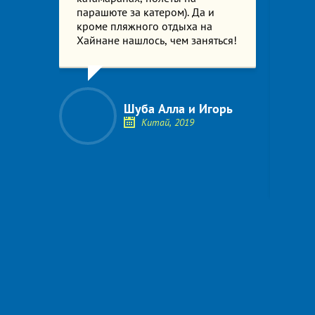
г.
парашюте за катером). Да и
Так б
обыче
кроме пляжного отдыха на
В пер
-
Хайнане нашлось, чем заняться!
везд
 нац.
сомне
пойм
Она б
течёт
Шуба Алла и Игорь
приро
Китай, 2019
отли
лучш
ночью
туда 
ила